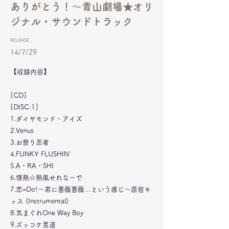
ありがとう！～青山劇場★オリ
ジナル・サウンドトラック
RELEASE :
14/7/29
【収録内容】
[CD]
[DISC:1]
1.ダイヤモンド・アイズ
2.Venus
3.お祭り忍者
4.FUNKY FLUSHIN'
5.A・RA・SHI
6.情熱☆熱風せれなーで
7.恋=Do!～君に薔薇薔薇…という感じ～原宿キ
ッス (Instrumental)
8.気まぐれOne Way Boy
9.ズッコケ男道