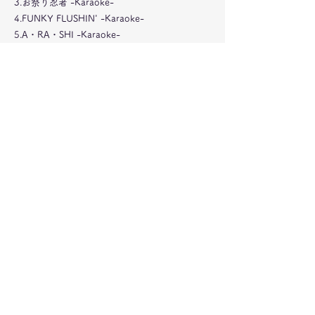
3.お祭り忍者 -Karaoke-
4.FUNKY FLUSHIN' -Karaoke-
5.A・RA・SHI -Karaoke-
6.情熱☆熱風せれなーで -Karaoke-
7.気まぐれOne Way Boy -Karaoke-
8.ズッコケ男道 -Karaoke-
9.うわさのキッス -Karaoke-
10.君だけに -Karaoke-
11.What's your name? -Karaoke-
12.アンダルシアに憧れて -Karaoke-
13.$10 -Karaoke-
14.愛されるより 愛したい -Karaoke-
15.愛・革命 -Karaoke-
16.ロマンチックタイム -Karaoke-
17.愛なんだ -Karaoke-
18.スシ食いねェ！ -Karaoke-
19.フラワー -Karaoke-
20.We'll Be Together -Karaoke-
21.ROAD TO PLAYZONE -Karaoke-
22.Guys PLAYZONE -Karaoke-